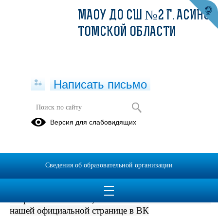
МАОУ ДО СШ №2 Г. АСИНО
ТОМСКОЙ ОБЛАСТИ
Написать письмо
С дополнительной информацией о
Версия для слабовидящих
мероприятиях спортивной школы,
можно ознакомиться на нашей
официальной странице в ВК
Сведения об образовательной организации
20.05.2025
С дополнительной информацией о мероприятиях
спортивной школы, можно ознакомиться на
нашей официальной странице в ВК