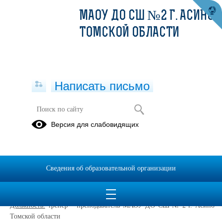
МАОУ ДО СШ №2 Г. АСИНО
ТОМСКОЙ ОБЛАСТИ
Написать письмо
Сердце отдаю детям 2026
Версия для слабовидящих
Визитная
карточка
Сведения об образовательной организации
Обеднина Светлана Юрьевна
Дата рождения
:
13.03.1981
Должность:
тренер – преподаватель МАОУ ДО СШ № 2 г. Асино
Томской области