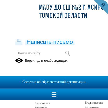
МАОУ ДО СШ №2 Г. АСИНО
ТОМСКОЙ ОБЛАСТИ
Написать письмо
Версия для слабовидящих
Все образовательные программы
Директор
Сведения об образовательной организации
Заместитель директора
Яговдик Елена
Яковенко
Андреевна
Наталья
Владимировна
Заместитель
директора
Заместитель