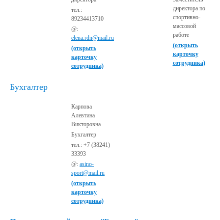
директора по
тел.:
спортивно-
89234413710
массовой
@:
работе
elena.rdn@mail.ru
(открыть
(открыть
карточку
карточку
сотрудника)
сотрудника)
Бухгалтер
Карпова
Алевтина
Викторовна
Бухгалтер
тел.: +7 (38241)
33393
@:
asino-
sport@mail.ru
(открыть
карточку
сотрудника)