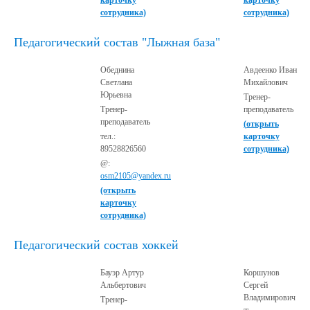
карточку
карточку
сотрудника)
сотрудника)
Педагогический состав "Лыжная база"
Обеднина
Авдеенко Иван
Светлана
Михайлович
Юрьевна
Тренер-
Тренер-
преподаватель
преподаватель
(открыть
тел.:
карточку
89528826560
сотрудника)
@:
osm2105@yandex.ru
(открыть
карточку
сотрудника)
Педагогический состав хоккей
Бауэр Артур
Коршунов
Альбертович
Сергей
Владимирович
Тренер-