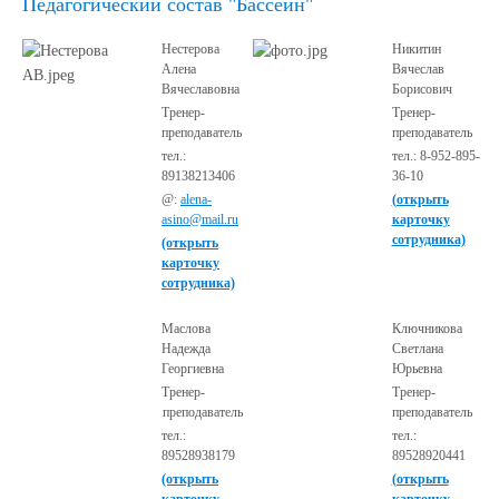
Педагогический состав "Бассеин"
Нестерова
Никитин
Алена
Вячеслав
Вячеславовна
Борисович
Тренер-
Тренер-
преподаватель
преподаватель
тел.:
тел.: 8-952-895-
89138213406
36-10
@:
alena-
(открыть
asino@mail.ru
карточку
сотрудника)
(открыть
карточку
сотрудника)
Маслова
Ключникова
Надежда
Светлана
Георгиевна
Юрьевна
Тренер-
Тренер-
преподаватель
преподаватель
тел.:
тел.:
89528938179
89528920441
(открыть
(открыть